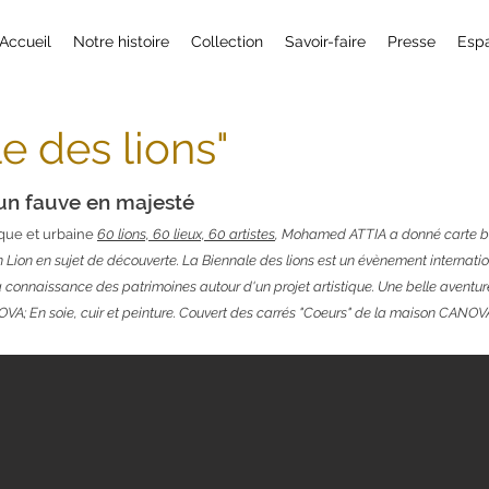
Accueil
Notre histoire
Collection
Savoir-faire
Presse
Esp
e des lions"
 un fauve en majesté
tique et urbaine
60 lions, 60 lieux, 60 artistes
, Mohamed ATTIA a donné carte 
n Lion en sujet de découverte. La Biennale des lions est un évènement internati
a connaissance des patrimoines autour d'un projet artistique. Une belle aventu
OVA; En soie, cuir et peinture. Couvert des carrés "Coeurs" de la maison CANOV